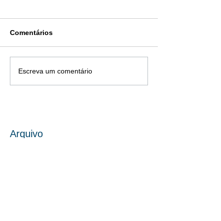
Comentários
Escreva um comentário
Arquivo
abril de 2026
(1)
1 post
dezembro de 2025
(1)
1 post
novembro de 2025
(6)
6 posts
outubro de 2025
(7)
7 posts
julho de 2023
(2)
2 posts
junho de 2023
(3)
3 posts
maio de 2023
(5)
5 posts