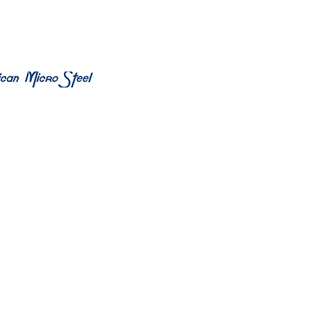
Localização
s. Roosevelt, 1352 - Bairro São Miguel, São Leopoldo - RS 9
Atendimento
51 98408-1352 51 3592-1352