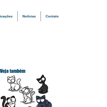
icações
Notícias
Contato
Veja também
ra
al