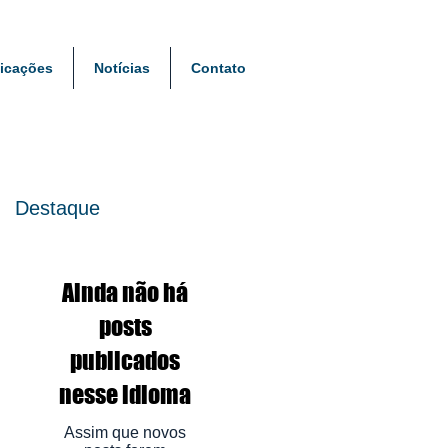
icações
Notícias
Contato
Destaque
Ainda não há
posts
publicados
nesse idioma
Assim que novos