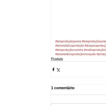
#telaproteçãojanela
#telaproteçãoport
#telametálicaproteção
#telaparaproteç
#telaproteçãocozinha
#malhaproteção
#telametálicaproteçãomosquito
#prote
Produto
1 comentário