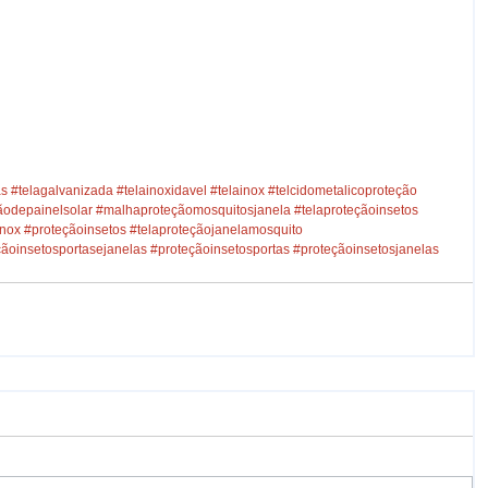
as
#telagalvanizada
#telainoxidavel
#telainox
#telcidometalicoproteção
ãodepainelsolar
#malhaproteçãomosquitosjanela
#telaproteçãoinsetos
inox
#proteçãoinsetos
#telaproteçãojanelamosquito
çãoinsetosportasejanelas
#proteçãoinsetosportas
#proteçãoinsetosjanelas