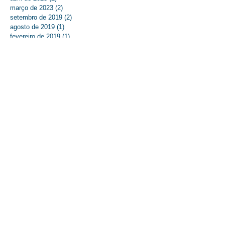
março de 2023
(2)
2 posts
setembro de 2019
(2)
2 posts
agosto de 2019
(1)
1 post
fevereiro de 2019
(1)
1 post
outubro de 2018
(1)
1 post
dezembro de 2017
(1)
1 post
novembro de 2017
(2)
2 posts
outubro de 2017
(1)
1 post
setembro de 2017
(5)
5 posts
agosto de 2017
(3)
3 posts
julho de 2017
(7)
7 posts
junho de 2017
(9)
9 posts
maio de 2017
(9)
9 posts
abril de 2017
(7)
7 posts
março de 2017
(9)
9 posts
fevereiro de 2017
(8)
8 posts
janeiro de 2017
(5)
5 posts
dezembro de 2016
(5)
5 posts
novembro de 2016
(2)
2 posts
Localização
Rua Pres. Roosevelt, 1352 - Bairro São Miguel,
São Leopoldo - RS 93025-640